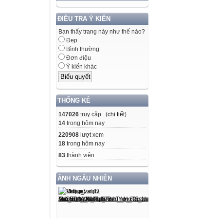
ĐIỀU TRA Ý KIẾN
Bạn thấy trang này như thế nào?
Đẹp
Bình thường
Đơn điệu
Ý kiến khác
THỐNG KÊ
147026
truy cập (
chi tiết
)
14
trong hôm nay
220908
lượt xem
18
trong hôm nay
83
thành viên
ẢNH NGẪU NHIÊN