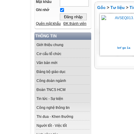
Mật khẩu
Gốc
>
Tư liệu
>
Ti
Ghi nhớ
Quên mật khẩu
ĐK thành viên
THÔNG TIN
Giới thiệu chung
let' go 1a
Cơ cấu tổ chức
Văn bản mới
Đảng bộ giáo dục
Công đoàn ngành
Đoàn TNCS HCM
Tin tức - Sự kiện
Công nghệ thông tin
Thi đua - Khen thưởng
Người tốt - Việc tốt