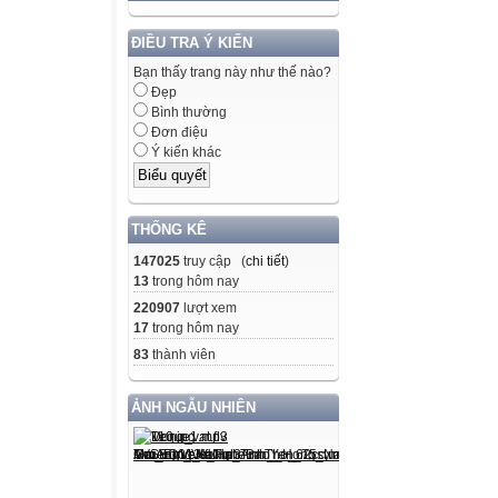
ĐIỀU TRA Ý KIẾN
Bạn thấy trang này như thế nào?
Đẹp
Bình thường
Đơn điệu
Ý kiến khác
THỐNG KÊ
147025
truy cập (
chi tiết
)
13
trong hôm nay
220907
lượt xem
17
trong hôm nay
83
thành viên
ẢNH NGẪU NHIÊN