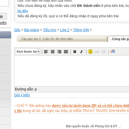
của Thư viện về máy tính của mình.
Nếu chưa đăng ký, hãy nhấn vào chữ
ĐK thành viên
ở phía bên trái, 
tại đây
Nếu đã đăng ký rồi, quý vị có thể đăng nhập ở ngay phía bên trái.
viên
Gốc
>
Bài giảng
>
Tiểu học
>
Lớp 2
>
Tiếng Việt
>
Tập đọc lớp 2, Tuần 25. Bé nhìn biển
Cùng tác g
Kích thước font
Đường dẫn
:
p
Gửi ý kiến
↓ CHÚ Ý: Bài giảng này
được nén lại dưới dạng ZIP và có thể chứa nhiề
1 file
trong số đó, đề nghị các thầy cô KIỂM TRA KỸ TRƯỚC KHI NHẬN 
Bản quyền thuộc về Phòng GD & ĐT ...