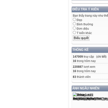
ĐIỀU TRA Ý KIẾN
Bạn thấy trang này như th
Đẹp
Bình thường
Đơn điệu
Ý kiến khác
THỐNG KÊ
147009
truy cập (
chi tiết
)
16
trong hôm nay
220887
lượt xem
16
trong hôm nay
83
thành viên
ẢNH NGẪU NHIÊN