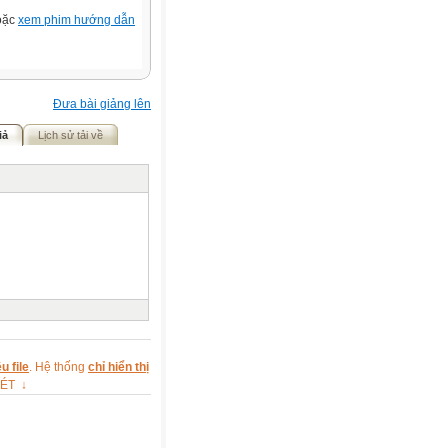
hoặc
xem phim hướng dẫn
Đưa bài giảng lên
iả
Lịch sử tải về
u file
. Hệ thống
chỉ hiển thị
XÉT ↓