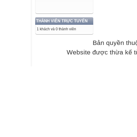
Lon ta lon ton
to lớn
THÀNH VIÊN TRỰC TUYẾN
Vẫn
to bằng trời
1 khách và 0 thành viên
, giằng
Bản quyền thu
lon ta lon ton
gọng vó
Website được thừa kế 
Thứ tư ngày 25 
Tập đọc
Bé nhìn biển
Luyện đọc
Tìm hiểu bài
tưởng rằng
, giằng
phì phò
, bễ
, khiêng
, vẫn là