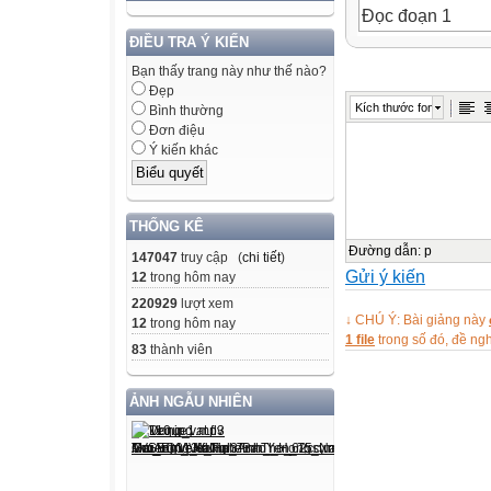
Đọc đoạn 1
- Những ai đến
ĐIỀU TRA Ý KIẾN
- Câu chuyện này
Bạn thấy trang này như thế nào?
Đẹp
Đọc đoạn 3.
Kích thước font
Bình thường
Thứ tư ngày 25 
Đơn điệu
Tập đọc
Ý kiến khác
Bé nhìn biển
Luyện đọc
Tìm hiểu bài
THỐNG KÊ
giằng
Đường dẫn
:
p
147047
truy cập (
chi tiết
)
Gửi ý kiến
, phì phò
12
trong hôm nay
, bễ
220929
lượt xem
↓ CHÚ Ý: Bài giảng này
12
trong hôm nay
, khiêng
1 file
trong số đó, đề n
83
thành viên
, vẫn là
Nghìn con sóng
ẢNH NGẪU NHIÊN
Lon ta lon ton
Biển to lớn thế
Vẫn là trẻ con.
Nghìn