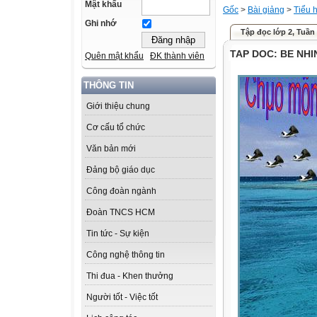
Mật khẩu
Gốc
>
Bài giảng
>
Tiểu 
Ghi nhớ
Tập đọc lớp 2, Tuần 
TAP DOC: BE NHI
Quên mật khẩu
ĐK thành viên
THÔNG TIN
Giới thiệu chung
Cơ cấu tổ chức
Văn bản mới
Đảng bộ giáo dục
Công đoàn ngành
Đoàn TNCS HCM
Tin tức - Sự kiện
Công nghệ thông tin
Thi đua - Khen thưởng
Người tốt - Việc tốt