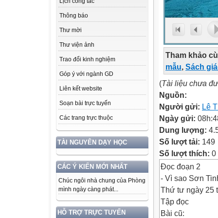
Lịch công tác
Thông báo
Thư mời
Thư viện ảnh
Tham khảo cù
Trao đổi kinh nghiệm
mẫu
,
Sách gi
Góp ý với ngành GD
(
Tài liệu chưa đ
Liên kết website
Nguồn:
Soạn bài trực tuyến
Người gửi:
Lê T
Ngày gửi:
08h:4
Các trang trực thuộc
Dung lượng:
4.
Số lượt tải:
149
TÀI NGUYÊN DẠY HỌC
Số lượt thích:
0
Đọc đoạn 2
CÁC Ý KIẾN MỚI NHẤT
- Vì sao Sơn Ti
Chúc ngôi nhà chung của Phòng
Thứ tư ngày 25 
mình ngày càng phát...
Tập đọc
Bài cũ:
HỖ TRỢ TRỰC TUYẾN