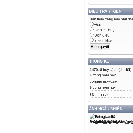
ĐIỀU TRA Ý KIẾN
Bạn thấy trang này như th
Đẹp
Bình thường
Đơn điệu
Ý kiến khác
THỐNG KÊ
147018
truy cập (
chi tiết
)
6
trong hôm nay
220899
lượt xem
9
trong hôm nay
83
thành viên
ẢNH NGẪU NHIÊN