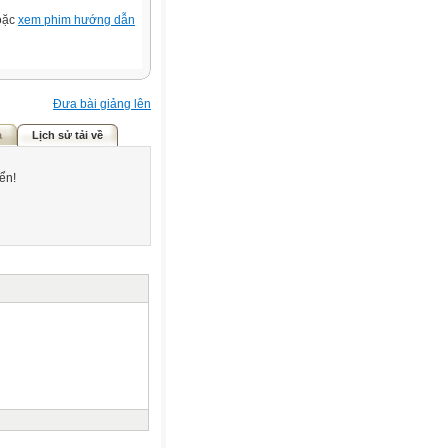
hoặc
xem phim hướng dẫn
Đưa bài giảng lên
ả
Lịch sử tải về
ển!