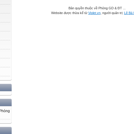
Bản quyền thuộc về Phòng GD & ĐT ...
Website được thừa kế từ
Violet.vn
, người quản trị:
Lê Bá
 Phòng