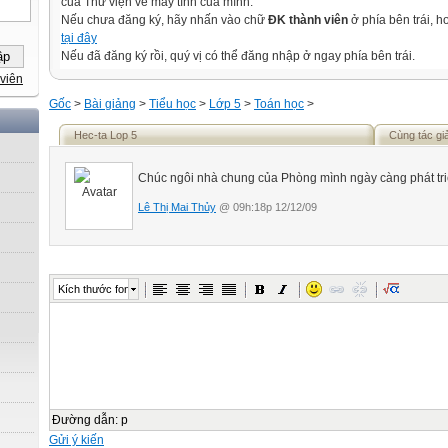
của Thư viện về máy tính của mình.
Nếu chưa đăng ký, hãy nhấn vào chữ
ĐK thành viên
ở phía bên trái, 
tại đây
Nếu đã đăng ký rồi, quý vị có thể đăng nhập ở ngay phía bên trái.
viên
Gốc
>
Bài giảng
>
Tiểu học
>
Lớp 5
>
Toán học
>
Hec-ta Lop 5
Cùng tác gi
Chúc ngôi nhà chung của Phòng mình ngày càng phát tri
Lê Thị Mai Thủy
@ 09h:18p 12/12/09
Kích thước font
Đường dẫn
:
p
Gửi ý kiến