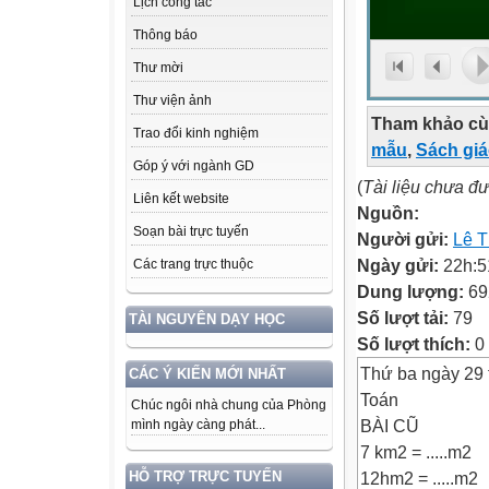
Lịch công tác
Thông báo
Thư mời
Thư viện ảnh
Tham khảo cù
Trao đổi kinh nghiệm
mẫu
,
Sách gi
Góp ý với ngành GD
(
Tài liệu chưa đ
Liên kết website
Nguồn:
Soạn bài trực tuyến
Người gửi:
Lê T
Ngày gửi:
22h:5
Các trang trực thuộc
Dung lượng:
69
Số lượt tải:
79
TÀI NGUYÊN DẠY HỌC
Số lượt thích:
0
Thứ ba ngày 29
CÁC Ý KIẾN MỚI NHẤT
Toán
Chúc ngôi nhà chung của Phòng
BÀI CŨ
mình ngày càng phát...
7 km2 = .....m2
12hm2 = .....m2
HỖ TRỢ TRỰC TUYẾN