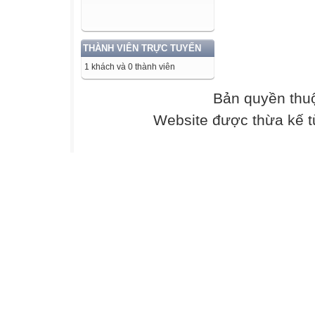
ĐẦM NUÔI TÔ
CÁNH ĐỒNG
THÀNH VIÊN TRỰC TUYẾN
Héc-ta
Thứ ba ngày 29
1 khách và 0 thành viên
Toán
Bản quyền thu
Héc-ta viết tắt là
ha.
Website được thừa kế 
1ha = 1hm2
1ha = 10 000m2
Thực hành:
1.Viết số thích 
a)
4ha = ....m2
1km2 = ....ha
20ha = ....m2
15km2 = ....ha
1 ha = ....m2
2