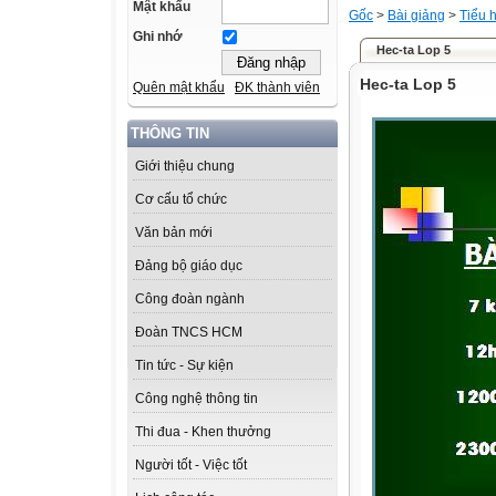
Mật khẩu
Gốc
>
Bài giảng
>
Tiểu 
Ghi nhớ
Hec-ta Lop 5
Hec-ta Lop 5
Quên mật khẩu
ĐK thành viên
THÔNG TIN
Giới thiệu chung
Cơ cấu tổ chức
Văn bản mới
Đảng bộ giáo dục
Công đoàn ngành
Đoàn TNCS HCM
Tin tức - Sự kiện
Công nghệ thông tin
Thi đua - Khen thưởng
Người tốt - Việc tốt