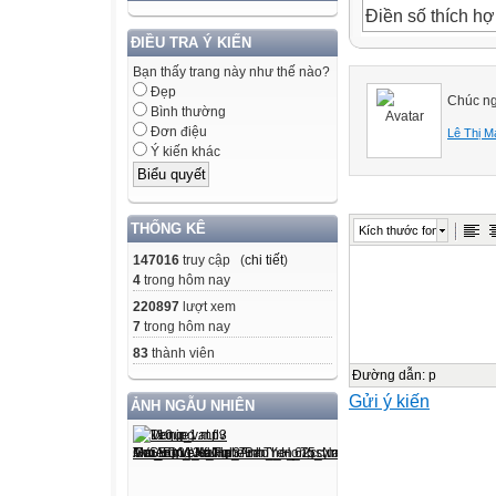
Điền số thích h
1200000 m2 = ..
ĐIỀU TRA Ý KIẾN
230000 m2 = .. 
Bạn thấy trang này như thế nào?
Đẹp
7000000
Chúc ng
Bình thường
120000
Đơn điệu
Lê Thị M
120
Ý kiến khác
2300
Thứ ba ngày 29
Toán
THỐNG KÊ
Kích thước font
C�NH D?NG
147016
truy cập (
chi tiết
)
Thứ ba ngày 29
4
trong hôm nay
Toán
220897
lượt xem
7
trong hôm nay
KHU RỪNG
83
thành viên
Thứ ba ngày 29
Đường dẫn
:
p
Toán
Gửi ý kiến
ẢNH NGẪU NHIÊN
ĐẦM NUÔI TÔ
Thứ ba ngày 29
Toán
KHU RỪNG