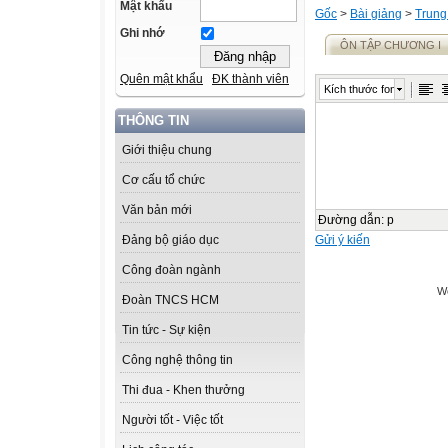
Mật khẩu
Gốc
>
Bài giảng
>
Trung
Ghi nhớ
ÔN TẬP CHƯƠNG I
Quên mật khẩu
ĐK thành viên
Kích thước font
THÔNG TIN
Giới thiệu chung
Cơ cấu tổ chức
Văn bản mới
Đường dẫn
:
p
Gửi ý kiến
Đảng bộ giáo dục
Công đoàn ngành
We
Đoàn TNCS HCM
Tin tức - Sự kiện
Công nghệ thông tin
Thi đua - Khen thưởng
Người tốt - Việc tốt