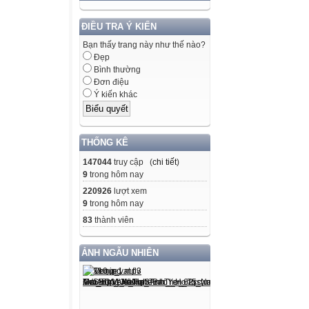
ĐIỀU TRA Ý KIẾN
Bạn thấy trang này như thế nào?
Đẹp
Bình thường
Đơn điệu
Ý kiến khác
THỐNG KÊ
147044
truy cập (
chi tiết
)
9
trong hôm nay
220926
lượt xem
9
trong hôm nay
83
thành viên
ẢNH NGẪU NHIÊN