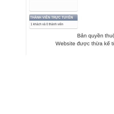
THÀNH VIÊN TRỰC TUYẾN
1 khách và 0 thành viên
Bản quyền thu
Website được thừa kế 
Câu 2: Đọc bài 
“Chữ nghĩa trong
Trong văn miêu t
So sánh thường 
để tả bên ngoài, 
Trong quan sát đ
có cái mới, cái r
đầu từ sự quan s
trong tư tưởng.