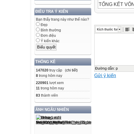
TỔNG KẾT VỐ
Câu 1: Tự kiểm t
ĐIỀU TRA Ý KIẾN
a) Các nhóm từ 
Bạn thấy trang này như thế nào?
Đẹp
* đỏ – điều – so
Kích thước font
Bình thường
* xanh – biếc – l
Đơn điệu
* trắng – bạch
Ý kiến khác
* hồng – đào
Câu 1: Tự kiểm t
b) Điền tiếng thí
THỐNG KÊ
Đường dẫn
:
p
147020
truy cập (
chi tiết
)
Gửi ý kiến
Bảng màu đen gọ
8
trong hôm nay
Mắt màu đen gọi
220901
lượt xem
11
trong hôm nay
Ngựa màu đen gọ
83
thành viên
Mèo màu đen gọ
Chó màu đen gọi
ẢNH NGẪU NHIÊN
Quần màu đen gọ