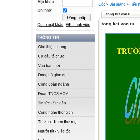
Mật khẩu
Gốc
>
Bài giảng
>
Tiểu 
Ghi nhớ
tong ket von tu
tong ket von tu
Quên mật khẩu
ĐK thành viên
THÔNG TIN
Giới thiệu chung
Cơ cấu tổ chức
Văn bản mới
Đảng bộ giáo dục
Công đoàn ngành
Đoàn TNCS HCM
Tin tức - Sự kiện
Công nghệ thông tin
Thi đua - Khen thưởng
Người tốt - Việc tốt