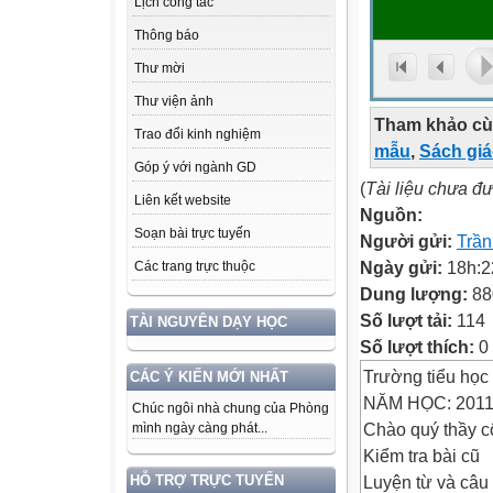
Lịch công tác
Thông báo
Thư mời
Thư viện ảnh
Tham khảo cù
Trao đổi kinh nghiệm
mẫu
,
Sách gi
Góp ý với ngành GD
(
Tài liệu chưa đ
Liên kết website
Nguồn:
Soạn bài trực tuyến
Người gửi:
Trần
Ngày gửi:
18h:2
Các trang trực thuộc
Dung lượng:
88
Số lượt tải:
114
TÀI NGUYÊN DẠY HỌC
Số lượt thích:
0
Trường tiểu học
CÁC Ý KIẾN MỚI NHẤT
NĂM HỌC: 2011
Chúc ngôi nhà chung của Phòng
Chào quý thầy c
mình ngày càng phát...
Kiểm tra bài cũ
Luyện từ và câu
HỖ TRỢ TRỰC TUYẾN