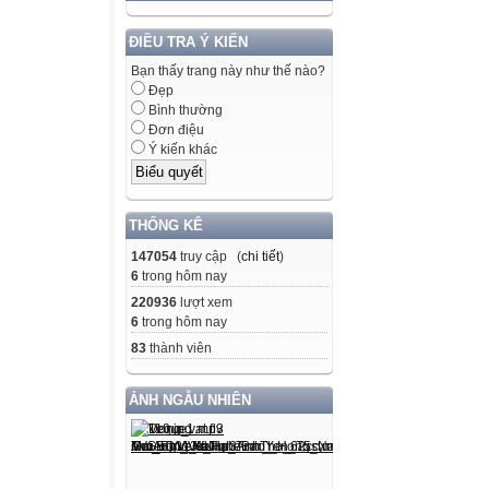
ĐIỀU TRA Ý KIẾN
Bạn thấy trang này như thế nào?
Đẹp
Bình thường
Đơn điệu
Ý kiến khác
THỐNG KÊ
147054
truy cập (
chi tiết
)
6
trong hôm nay
220936
lượt xem
6
trong hôm nay
83
thành viên
ẢNH NGẪU NHIÊN