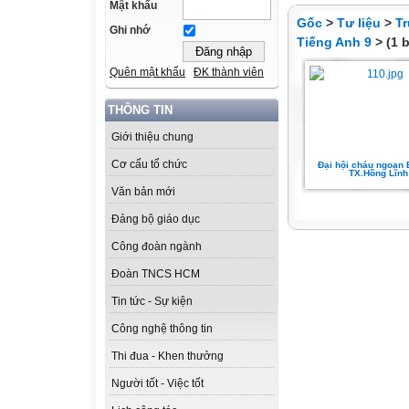
Mật khẩu
Gốc
>
Tư liệu
>
T
Ghi nhớ
Tiếng Anh 9
> (1 b
Quên mật khẩu
ĐK thành viên
THÔNG TIN
Giới thiệu chung
Cơ cấu tổ chức
Đại hội cháu ngoan
TX.Hồng Lĩnh
Văn bản mới
Đảng bộ giáo dục
Công đoàn ngành
Đoàn TNCS HCM
Tin tức - Sự kiện
Công nghệ thông tin
Thi đua - Khen thưởng
Người tốt - Việc tốt