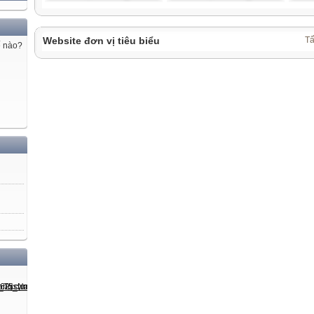
Website đơn vị tiêu biểu
Tấ
ế nào?