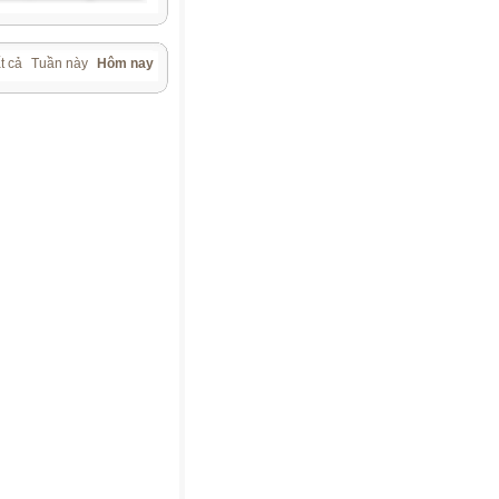
t cả
Tuần này
Hôm nay