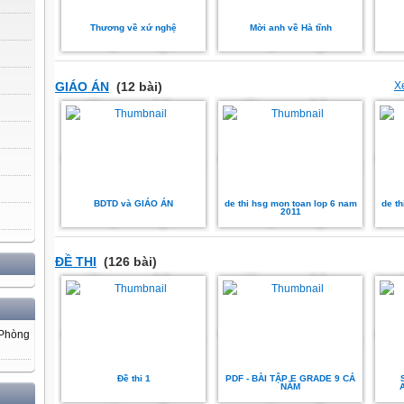
Thương về xứ nghệ
Mời anh về Hà tĩnh
GIÁO ÁN
(12 bài)
X
BDTD và GIÁO ÁN
de thi hsg mon toan lop 6 nam
de th
2011
ĐỀ THI
(126 bài)
 Phòng
Đề thi 1
PDF - BÀI TẬP E GRADE 9 CẢ
NĂM