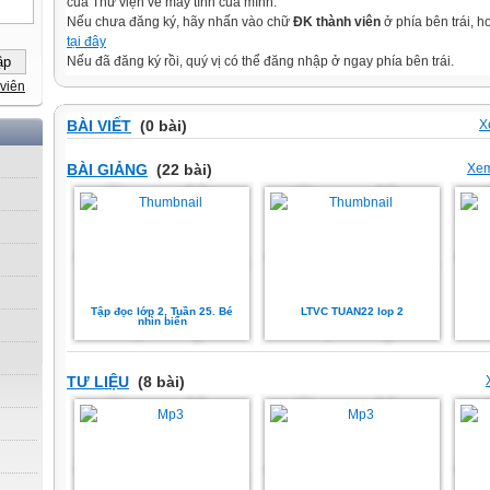
của Thư viện về máy tính của mình.
Nếu chưa đăng ký, hãy nhấn vào chữ
ĐK thành viên
ở phía bên trái, 
tại đây
Nếu đã đăng ký rồi, quý vị có thể đăng nhập ở ngay phía bên trái.
viên
BÀI VIẾT
(0 bài)
X
BÀI GIẢNG
(22 bài)
Xem
Tập đọc lớp 2, Tuần 25. Bé
LTVC TUAN22 lop 2
nhìn biển
TƯ LIỆU
(8 bài)