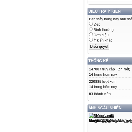
ĐIỀU TRA Ý KIẾN
Bạn thấy trang này như th
Đẹp
Bình thường
Đơn điệu
Ý kiến khác
THỐNG KÊ
147007
truy cập (
chi tiết
)
14
trong hôm nay
220885
lượt xem
14
trong hôm nay
83
thành viên
ẢNH NGẪU NHIÊN