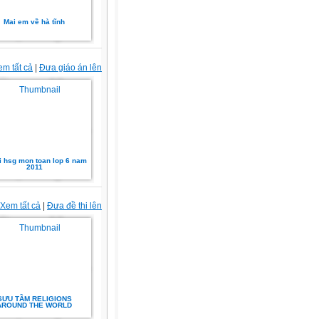
Mai em về hà tĩnh
em tất cả
|
Đưa giáo án lên
i hsg mon toan lop 6 nam
2011
Xem tất cả
|
Đưa đề thi lên
SƯU TẦM RELIGIONS
AROUND THE WORLD