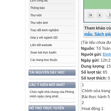
Lịch công tác
Thông báo
Thư mời
Thư viện ảnh
Tham khảo cù
Trao đổi kinh nghiệm
mẫu
,
Sách gi
Góp ý với ngành GD
(
Tài liệu chưa đ
Liên kết website
Nguồn:
Tổ Toán
Soạn bài trực tuyến
Người gửi:
Đin
Ngày gửi:
12h:2
Các trang trực thuộc
Dung lượng:
15
Số lượt tải:
65
TÀI NGUYÊN DẠY HỌC
Số lượt thích:
0
1
CÁC Ý KIẾN MỚI NHẤT
Chỉnh sửa trang
Chúc ngôi nhà chung của Phòng
Bài thực hành 5
mình ngày càng phát...
2
Hoạt động 1:
HỖ TRỢ TRỰC TUYẾN