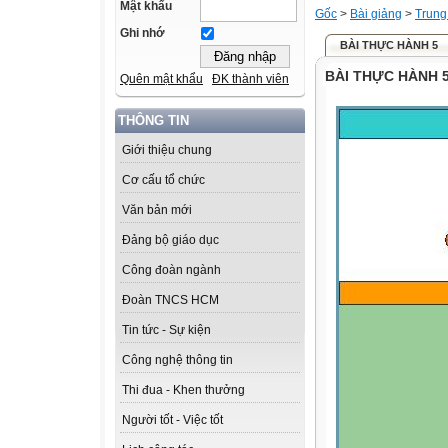
Mật khẩu
Gốc
>
Bài giảng
>
Trung
Ghi nhớ
BÀI THỰC HÀNH 5
BÀI THỰC HÀNH 
Quên mật khẩu
ĐK thành viên
THÔNG TIN
Giới thiệu chung
Cơ cấu tổ chức
Văn bản mới
Đảng bộ giáo dục
Công đoàn ngành
Đoàn TNCS HCM
Tin tức - Sự kiện
Công nghệ thông tin
Thi đua - Khen thưởng
Người tốt - Việc tốt