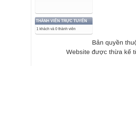
a. Tạo trang tín
b. Tính tổng các
THÀNH VIÊN TRỰC TUYẾN
c. Sao chép công
d. Lần lượt di c
1 khách và 0 thành viên
e. Dùng lệnh Co
Bản quyền thu
Sao chép nội du
Sao chép nội du
Website được thừa kế 
7
Hoạt động 4:
a) Mở bảng tính 
b) Thêm hàng tr
Điện thoại.
c) Điều chỉnh độ
dưới đây.
d) Lưu bảng tính
8
Kết thúc