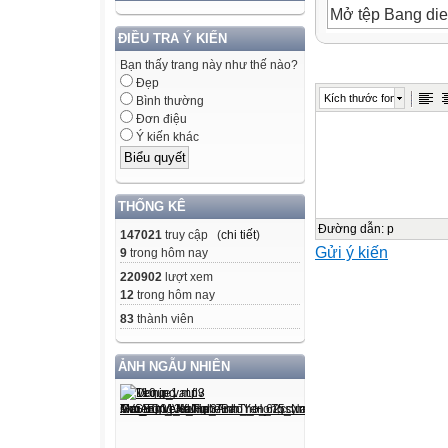
Mở tệp Bang die
Thêm cột sau Toá
ĐIỀU TRA Ý KIẾN
Chèn thêm hàng 
Bạn thấy trang này như thế nào?
Đẹp
3
Kích thước font
Bình thường
c. Nhập điểm môn
Đơn điệu
d. Di chuyển cột
Ý kiến khác
e. Lưu bảng tính 
4
Hoạt động 2:
THỐNG KÊ
Sử dụng lại Ban
Đường dẫn
:
p
147021
truy cập (
chi tiết
)
Gửi ý kiến
a. Di chuyển dữ 
9
trong hôm nay
b. Chèn cột mới 
220902
lượt xem
12
trong hôm nay
tạm thời vào vị tr
83
thành viên
5
Hoạt động 2:
ẢNH NGẪU NHIÊN
c. Thêm cột môn
d. Điều chỉnh lạ
6
Hoạt động 3: