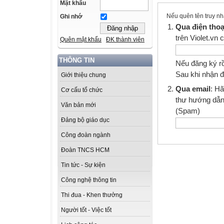
Mật khẩu
Nếu quên tên truy nhậ
Ghi nhớ
Qua điện thoạ
trên Violet.vn 
Quên mật khẩu
ĐK thành viên
THÔNG TIN
Nếu đăng ký rồ
Sau khi nhận đ
Giới thiệu chung
Qua email
: Hã
Cơ cấu tổ chức
thư hướng dẫn
Văn bản mới
(Spam)
Đảng bộ giáo dục
Công đoàn ngành
Đoàn TNCS HCM
Tin tức - Sự kiện
Công nghệ thông tin
Thi đua - Khen thưởng
Người tốt - Việc tốt