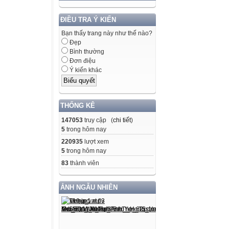
ĐIỀU TRA Ý KIẾN
Bạn thấy trang này như thế nào?
Đẹp
Bình thường
Đơn điệu
Ý kiến khác
THỐNG KÊ
147053
truy cập (
chi tiết
)
5
trong hôm nay
220935
lượt xem
5
trong hôm nay
83
thành viên
ẢNH NGẪU NHIÊN