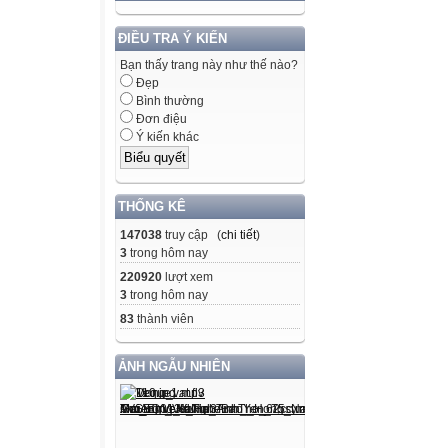
ĐIỀU TRA Ý KIẾN
Bạn thấy trang này như thế nào?
Đẹp
Bình thường
Đơn điệu
Ý kiến khác
THỐNG KÊ
147038
truy cập (
chi tiết
)
3
trong hôm nay
220920
lượt xem
3
trong hôm nay
83
thành viên
ẢNH NGẪU NHIÊN