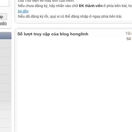
của Thư viện về máy tính của mình.
Nếu chưa đăng ký, hãy nhấn vào chữ
ĐK thành viên
ở phía bên trái, 
tại đây
Nếu đã đăng ký rồi, quý vị có thể đăng nhập ở ngay phía bên trái.
viên
Số lượt truy cập của blog honglinh
Tất 
Số