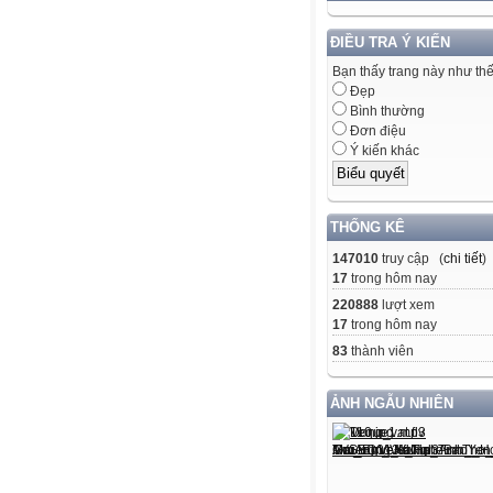
ĐIỀU TRA Ý KIẾN
Bạn thấy trang này như th
Đẹp
Bình thường
Đơn điệu
Ý kiến khác
THỐNG KÊ
147010
truy cập (
chi tiết
)
17
trong hôm nay
220888
lượt xem
17
trong hôm nay
83
thành viên
ẢNH NGẪU NHIÊN