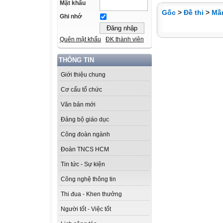
Mật khẩu
Gốc
>
Đề thi
>
Mầ
Ghi nhớ
Quên mật khẩu
ĐK thành viên
THÔNG TIN
Giới thiệu chung
Cơ cấu tổ chức
Văn bản mới
Đảng bộ giáo dục
Công đoàn ngành
Đoàn TNCS HCM
Tin tức - Sự kiện
Công nghệ thông tin
Thi đua - Khen thưởng
Người tốt - Việc tốt