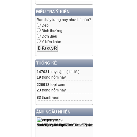
ĐIỀU TRA Ý KIẾN
Bạn thấy trang này như thế nào?
Đẹp
Bình thường
Đơn điệu
Ý kiến khác
THỐNG KÊ
147031
truy cập (
chi tiết
)
19
trong hôm nay
220913
lượt xem
23
trong hôm nay
83
thành viên
ẢNH NGẪU NHIÊN