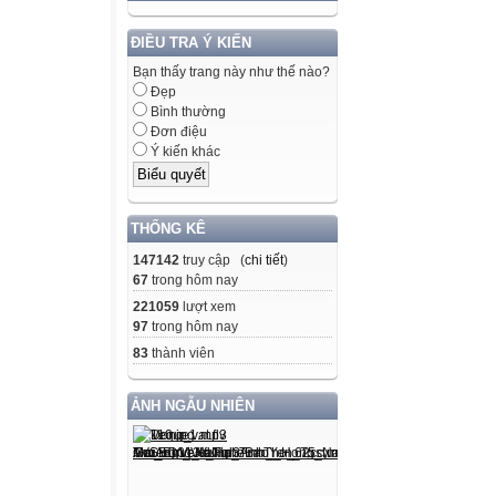
ĐIỀU TRA Ý KIẾN
Bạn thấy trang này như thế nào?
Đẹp
Bình thường
Đơn điệu
Ý kiến khác
THỐNG KÊ
147142
truy cập (
chi tiết
)
67
trong hôm nay
221059
lượt xem
97
trong hôm nay
83
thành viên
ẢNH NGẪU NHIÊN