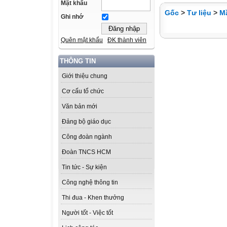
Mật khẩu
Gốc
>
Tư liệu
>
M
Ghi nhớ
Quên mật khẩu
ĐK thành viên
THÔNG TIN
Giới thiệu chung
Cơ cấu tổ chức
Văn bản mới
Đảng bộ giáo dục
Công đoàn ngành
Đoàn TNCS HCM
Tin tức - Sự kiện
Công nghệ thông tin
Thi đua - Khen thưởng
Người tốt - Việc tốt