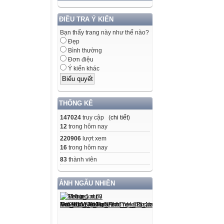
ĐIỀU TRA Ý KIẾN
Bạn thấy trang này như thế nào?
Đẹp
Bình thường
Đơn điệu
Ý kiến khác
THỐNG KÊ
147024
truy cập (
chi tiết
)
12
trong hôm nay
220906
lượt xem
16
trong hôm nay
83
thành viên
ẢNH NGẪU NHIÊN