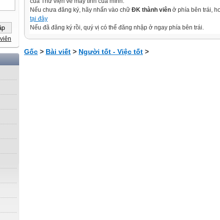
của Thư viện về máy tính của mình.
Nếu chưa đăng ký, hãy nhấn vào chữ
ĐK thành viên
ở phía bên trái, 
tại đây
Nếu đã đăng ký rồi, quý vị có thể đăng nhập ở ngay phía bên trái.
viên
Gốc
>
Bài viết
>
Người tốt - Việc tốt
>