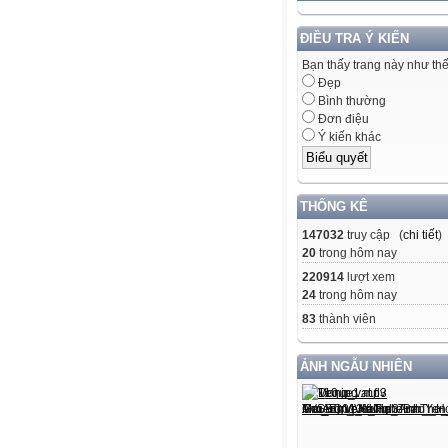
ĐIỀU TRA Ý KIẾN
Bạn thấy trang này như th
Đẹp
Bình thường
Đơn điệu
Ý kiến khác
THỐNG KÊ
147032
truy cập (
chi tiết
)
20
trong hôm nay
220914
lượt xem
24
trong hôm nay
83
thành viên
ẢNH NGẪU NHIÊN