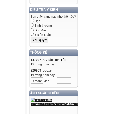
ĐIỀU TRA Ý KIẾN
Bạn thấy trang này như thế nào?
Đẹp
Bình thường
Đơn điệu
Ý kiến khác
THỐNG KÊ
147027
truy cập (
chi tiết
)
15
trong hôm nay
220909
lượt xem
19
trong hôm nay
83
thành viên
ẢNH NGẪU NHIÊN