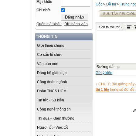
Mật khẩu
Gốc
>
Đề thi
>
Trung họ
Ghi nhớ
SƯU TẦM RELIGIO
Quên mật khẩu
ĐK thành viên
Kích thước font
THÔNG TIN
Giới thiệu chung
Cơ cấu tổ chức
Văn bản mới
Đường dẫn
:
p
Gửi ý kiến
Đảng bộ giáo dục
Công đoàn ngành
↓ CHÚ Ý: Bài giảng này
thị 1 file
trong số đó, đ
Đoàn TNCS HCM
Tin tức - Sự kiện
Công nghệ thông tin
We
Thi đua - Khen thưởng
Người tốt - Việc tốt