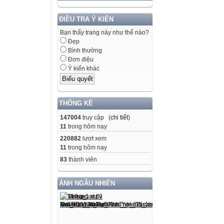
ĐIỀU TRA Ý KIẾN
Bạn thấy trang này như thế nào?
Đẹp
Bình thường
Đơn điệu
Ý kiến khác
THỐNG KÊ
147004
truy cập (
chi tiết
)
11
trong hôm nay
220882
lượt xem
11
trong hôm nay
83
thành viên
ẢNH NGẪU NHIÊN